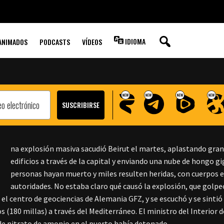
ÓN MORTAL DE
IDIOMA
ANIMADOS
PODCASTS
VÍDEOS
U
na explosión masiva sacudió Beirut el martes, aplastando gran
edificios a través de la capital y enviando una nube de hongo g
personas hayan muerto y miles resulten heridas, con cuerpos e
autoridades. No estaba claro qué causó la explosión, que golp
n el centro de geociencias de Alemania GFZ, y se escuchó y se sinti
s (180 millas) a través del Mediterráneo. El ministro del Interior d
de nitrato de amonio en el puerto había detonado.