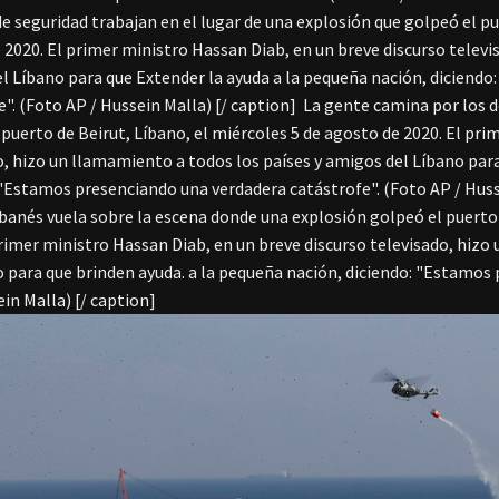
de seguridad trabajan en el lugar de una explosión que golpeó el pu
 2020. El primer ministro Hassan Diab, en un breve discurso televi
l Líbano para que Extender la ayuda a la pequeña nación, diciend
e". (Foto AP / Hussein Malla) [/ caption]
La gente camina por los d
 puerto de Beirut, Líbano, el miércoles 5 de agosto de 2020. El pri
o, hizo un llamamiento a todos los países y amigos del Líbano par
 "Estamos presenciando una verdadera catástrofe". (Foto AP / Huss
libanés vuela sobre la escena donde una explosión golpeó el puerto 
primer ministro Hassan Diab, en un breve discurso televisado, hizo
o para que brinden ayuda. a la pequeña nación, diciendo: "Estamos
ein Malla) [/ caption]