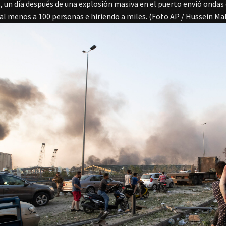
, un día después de una explosión masiva en el puerto envió ondas d
l menos a 100 personas e hiriendo a miles. (Foto AP / Hussein Mal