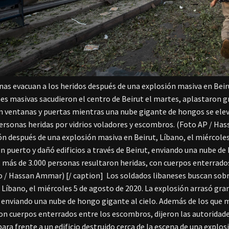
nas evacuan a los heridos después de una explosión masiva en Beiru
es masivas sacudieron el centro de Beirut el martes, aplastaron gr
n ventanas y puertas mientras una nube gigante de hongos se eleva
rsonas heridas por vidrios voladores y escombros. (Foto AP / Ha
ón después de una explosión masiva en Beirut, Líbano, el miércoles
un puerto y dañó edificios a través de Beirut, enviando una nube de
 más de 3.000 personas resultaron heridas, con cuerpos enterrados
 / Hassan Ammar) [/ caption]
Los soldados libaneses buscan sobr
 Líbano, el miércoles 5 de agosto de 2020. La explosión arrasó gran
, enviando una nube de hongo gigante al cielo. Además de los que 
con cuerpos enterrados entre los escombros, dijeron las autoridad
ara frente a un edificio destruido cerca de la escena de una explos