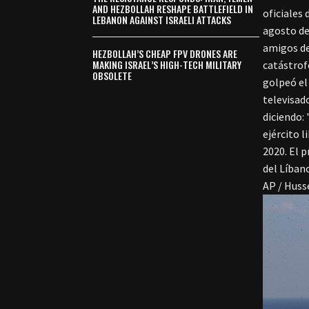
AND HEZBOLLAH RESHAPE BATTLEFIELD IN
oficiales 
LEBANON AGAINST ISRAELI ATTACKS
agosto de
amigos de
HEZBOLLAH’S CHEAP FPV DRONES ARE
MAKING ISRAEL’S HIGH-TECH MILITARY
catástrof
OBSOLETE
golpeó el
televisad
diciendo:
ejército 
2020. El 
del Líban
AP / Huss