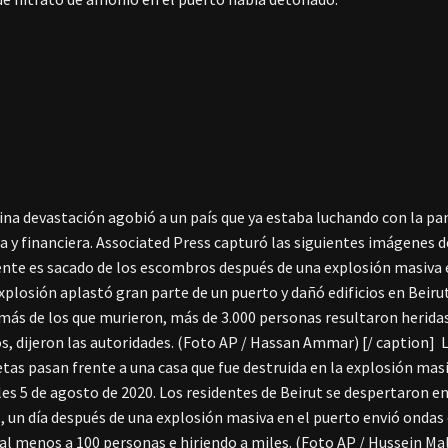
ina devastación agobió a un país que ya estaba luchando con la p
 y financiera. Associated Press capturó las siguientes imágenes de
ente es sacado de los escombros después de una explosión masiva e
explosión aplastó gran parte de un puerto y dañó edificios en Beir
emás de los que murieron, más de 3.000 personas resultaron herida
, dijeron las autoridades. (Foto AP / Hassan Ammar) [/ caption]
L
tas pasan frente a una casa que fue destruida en la explosión masi
les 5 de agosto de 2020. Los residentes de Beirut se despertaron e
, un día después de una explosión masiva en el puerto envió ondas d
l menos a 100 personas e hiriendo a miles. (Foto AP / Hussein Mal