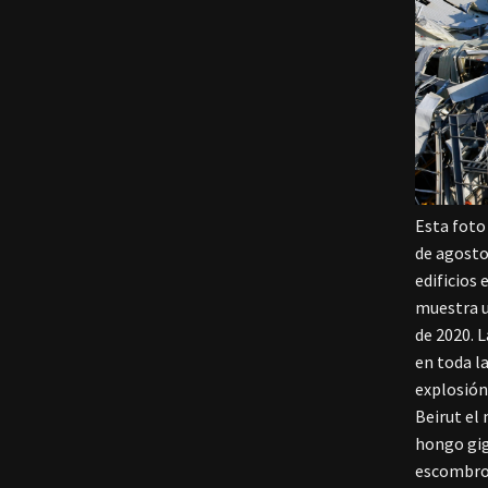
Esta foto
de agosto
edificios 
muestra u
de 2020. 
en toda l
explosión
Beirut el
hongo gig
escombros