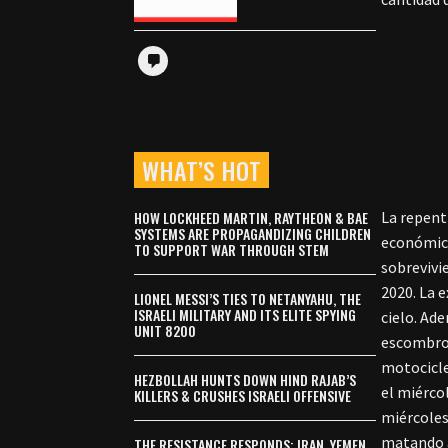
WHAT’S HOT
HOW LOCKHEED MARTIN, RAYTHEON & BAE
La repent
SYSTEMS ARE PROPAGANDIZING CHILDREN
económica
TO SUPPORT WAR THROUGH STEM
sobrevivi
2020. La 
LIONEL MESSI’S TIES TO NETANYAHU, THE
ISRAELI MILITARY AND ITS ELITE SPYING
cielo. Ad
UNIT 8200
escombros
motocicle
HEZBOLLAH HUNTS DOWN HIND RAJAB’S
el miérco
KILLERS & CRUSHES ISRAELI OFFENSIVE
miércoles
matando a
THE RESISTANCE RESPONDS: IRAN, YEMEN