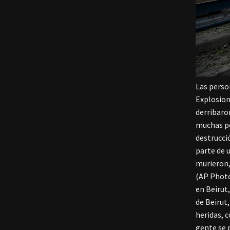
Las perso
Explosion
derribaro
muchas pe
destrucci
parte de 
murieron,
(AP Photo
en Beirut,
de Beirut
heridas, 
gente se p