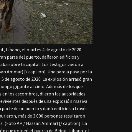
t, Líbano, el martes 4 de agosto de 2020.
an parte del puerto, dañaron edificios y
ba sobre la capital. Los testigos vieron a
ssan Ammar) [/ caption]
Una pareja pasa por la
 5 de agosto de 2020. La explosión arrasó gran
 hongo gigante al cielo. Además de los que
 en los escombros, dijeron las autoridades
evivientes después de una explosión masiva
 parte de un puerto y dañó edificios a través
murieron, más de 3.000 personas resultaron
es. (Foto AP / Hassan Ammar) [/ caption]
La
ión que golpeó el puerto de Beirut, Líbano, el