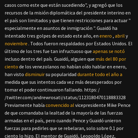
casos como este que están sucediendo", y agregó que los
recursos de la misión diplomática del presidente interino en
el país son limitados y que tienen restricciones para actuar "
especialmente en asuntos de inmigración ".
Guaidó ha
intentado tres golpes de estado este año, en
enero
,
abril
y
noviembre
. Todos fueron respaldados por Estados Unidos. El
último de los tres fue tan infructuoso que
apenas se notó
incluso dentro del país. Guaidó, alguien que
más del 80 por
ciento
de los venezolanos no habían oído hablar en enero,
han visto
disminuir
su popularidad
durante todo el año a
medida que sus intentos cada vez más desesperados por
tomar el poder continuaron fallando.
https: /
/twitter.com/andrewrosati/status/1123180470118883328
Previamente había
convencido al
vicepresidente Mike Pence
de que comandaba la lealtad de la mayoría de las fuerzas
armadas en el país, pero cuando Pence y Guaidó unieron
fuerzas para pedirles que se rebelaran, solo sobre 0.1 por
ciento lo hizo. El mentor de Guaidó, Leopoldo López,