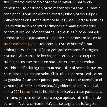
sus primeros días como potencia colonial. El horrendo
crimen del Holocausto y otras matanzas masivas llevadas a
cabo por el gobierno alemán contra judíos y otros grupos
minoritarios en Europa durante la Segunda Guerra Mundial es
una continuación de otros crímenes alemanes cometidos
contra africanos décadas antes. El análisis típico de por qué
Alemania sigue apoyando a Israel se explica basándose en
la
culpa alemana
por el Holocausto. Esta explicación, sin
embargo, es en parte ilógica y en parte errónea. Es ilógico
porque si Alemania, de hecho, ha internalizado cualquier
culpa por sus asesinatos en masa anteriores, no tendría
sentido que Berlín agregue aún más culpa al permitir que los
palestinos sean masacrados. Si la culpa realmente existe, no
es genuina. Es un error porque pasa por alto por completo el
genocidio alemán en Namibia. Al gobierno alemán le llevó
hasta 2021
reconocer
la horrible carnicería en ese pobre país
africano, y finalmente aceptó pagar apenas mil millones de
euros en "ayuda comunitaria", que se asignará a lo largo de