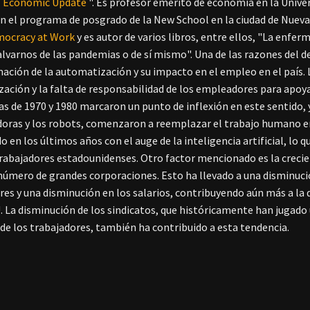
Economic Update
". Es profesor emérito de economía en la Univ
en el programa de posgrado de la New School en la ciudad de Nueva 
ocracy at Work
y es autor de varios libros, entre ellos, "La enfe
alvarnos de las pandemias o de sí mismo". Una de las razones del dec
ación de la automatización y su impacto en el empleo en el país. L
ación y la falta de responsabilidad de los empleadores para apoya
as de 1970 y 1980 marcaron un punto de inflexión en este sentido,
ras y los robots, comenzaron a reemplazar el trabajo humano en
o en los últimos años con el auge de la inteligencia artificial, l
trabajadores estadounidenses. Otro factor mencionado es la crecie
úmero de grandes corporaciones. Esto ha llevado a una disminució
res y una disminución en los salarios, contribuyendo aún más a l
U. La disminución de los sindicatos, que históricamente han jugado 
 de los trabajadores, también ha contribuido a esta tendencia.