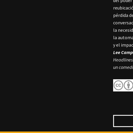
del poder
reubicaci
pérdida d
conversac
la necesi
la automa
y el impa
Lee Cam
Headlines:
un comedi