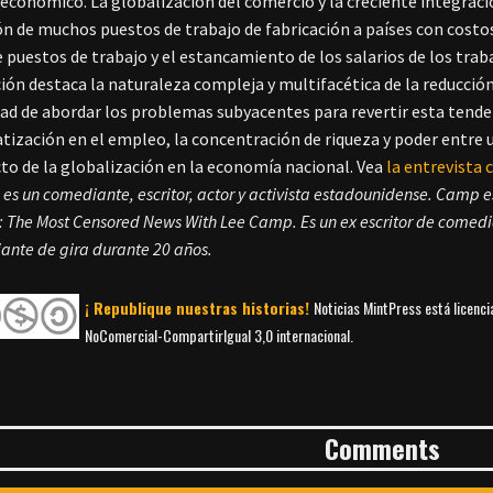
 económico. La globalización del comercio y la creciente integraci
ón de muchos puestos de trabajo de fabricación a países con costo
e puestos de trabajo y el estancamiento de los salarios de los tra
ión destaca la naturaleza compleja y multifacética de la reducció
dad de abordar los problemas subyacentes para revertir esta tend
tización en el empleo, la concentración de riqueza y poder entr
cto de la globalización en la economía nacional. Vea
la entrevista
p
es un comediante, escritor, actor y activista estadounidense. Camp e
 The Most Censored News With Lee Camp. Es un ex escritor de comedia
ante de gira durante 20 años.
¡ Republique nuestras historias!
Noticias MintPress está licenc
NoComercial-CompartirIgual 3,0 internacional.
Comments