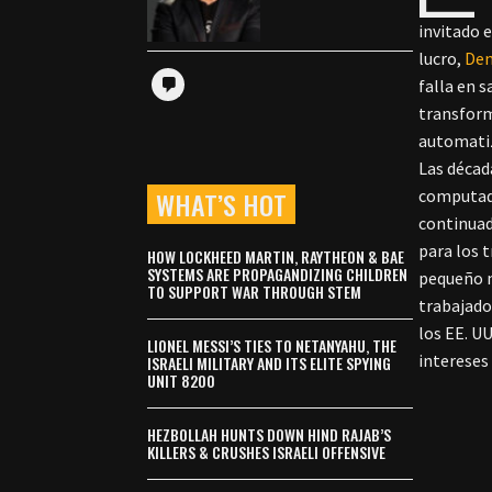
invitado 
lucro,
Dem
falla en s
transform
automatiz
Las décad
WHAT’S HOT
computado
continuad
para los 
HOW LOCKHEED MARTIN, RAYTHEON & BAE
SYSTEMS ARE PROPAGANDIZING CHILDREN
pequeño n
TO SUPPORT WAR THROUGH STEM
trabajado
los EE. U
LIONEL MESSI’S TIES TO NETANYAHU, THE
intereses
ISRAELI MILITARY AND ITS ELITE SPYING
UNIT 8200
HEZBOLLAH HUNTS DOWN HIND RAJAB’S
KILLERS & CRUSHES ISRAELI OFFENSIVE