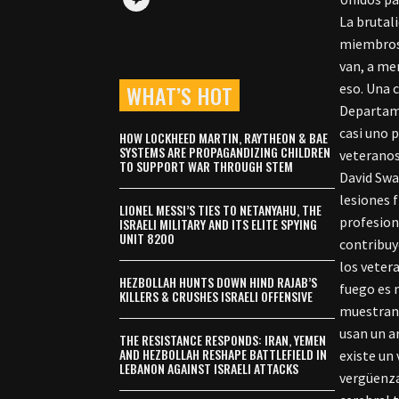
La brutal
miembros 
van, a me
WHAT’S HOT
eso. Una 
Departame
casi uno 
HOW LOCKHEED MARTIN, RAYTHEON & BAE
SYSTEMS ARE PROPAGANDIZING CHILDREN
veteranos
TO SUPPORT WAR THROUGH STEM
David Swa
lesiones 
LIONEL MESSI’S TIES TO NETANYAHU, THE
profesion
ISRAELI MILITARY AND ITS ELITE SPYING
UNIT 8200
contribuy
los veter
HEZBOLLAH HUNTS DOWN HIND RAJAB’S
fuego es 
KILLERS & CRUSHES ISRAELI OFFENSIVE
muestran 
usan un a
THE RESISTANCE RESPONDS: IRAN, YEMEN
AND HEZBOLLAH RESHAPE BATTLEFIELD IN
existe un
LEBANON AGAINST ISRAELI ATTACKS
vergüenza