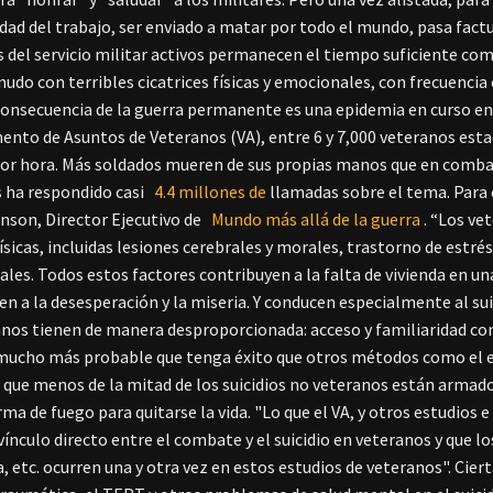
idad del trabajo, ser enviado a matar por todo el mundo, pasa fac
del servicio militar activos permanecen el tiempo suficiente com
nudo con terribles cicatrices físicas y emocionales, con frecuenci
consecuencia de la guerra permanente es una epidemia en curso en 
nto de Asuntos de Veteranos (VA), entre 6 y 7,000 veteranos esta
por hora. Más soldados mueren de sus propias manos que en combate. 
 ha respondido casi
4.4 millones de
llamadas sobre el tema. Par
nson, Director Ejecutivo de
Mundo más allá de la guerra
. “Los v
físicas, incluidas lesiones cerebrales y morales, trastorno de estr
ales. Todos estos factores contribuyen a la falta de vivienda en un
en a la desesperación y la miseria. Y conducen especialmente al s
anos tienen de manera desproporcionada: acceso y familiaridad con l
mucho más probable que tenga éxito que otros métodos como el e
que menos de la mitad de los suicidios no veteranos están armado
rma de fuego para quitarse la vida. "Lo que el VA, y otros estudios
 vínculo directo entre el combate y el suicidio en veteranos y que 
, etc. ocurren una y otra vez en estos estudios de veteranos". Cier