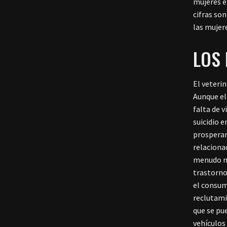
mujeres e
cifras so
las mujer
LOS 
El veteri
Aunque el
falta de 
suicidio 
prosperan
relaciona
menudo no
trastorno
el consum
reclutami
que se pue
vehículos