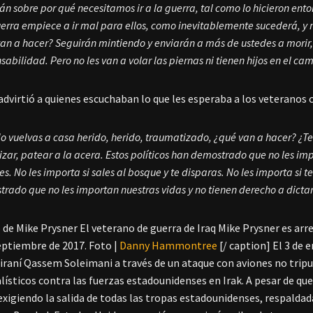
án sobre por qué necesitamos ir a la guerra, tal como lo hicieron en
erra empiece a ir mal para ellos, como inevitablemente sucederá, y
an a hacer? Seguirán mintiendo y enviarán a más de ustedes a morir,
sabilidad. Pero no les van a volar las piernas ni tienen hijos en el ca
dvirtió a quienes escuchaban lo que les esperaba a los veteranos
 vuelvas a casa herido, herido, traumatizado, ¿qué van a hacer? ¿Te
lizar, patear a la acera. Estos políticos han demostrado que no les im
es. No les importa si sales al bosque y te disparas. No les importa si 
rado que no les importan nuestras vidas y no tienen derecho a dictar 
El veterano de guerra de Iraq Mike Prysner es arr
septiembre de 2017. Foto |
Danny Hammontree
[/ caption] El 3 de
 iraní Qassem Soleimani a través de un ataque con aviones no tripu
alísticos contra las fuerzas estadounidenses en Irak. A pesar de q
xigiendo la salida de todas las tropas estadounidenses, respalda