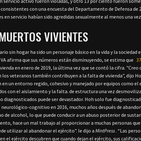
n servicio activo fueron violadas, y otro 13 por ciento fueron som
n consistentes con una encuesta del Departamento de Defensa de
es en servicio habían sido agredidas sexualmente al menos una vez 
MUERTOS VIVIENTES
nario sin hogar ha sido un personaje básico en la vida y la socieda
 VA afirma que sus números están disminuyendo, se estima que
37
vivienda en enero de 2019, la última vez que se contó la cifra. "Cr
en los veteranos también contribuyen a la falta de vivienda", dijo 
 en un entorno regido, cohesivo y manejado por equipos como el
dos con el aislamiento y la falta. de estructura una vez desmoviliza
 diagnosticados puede ser devastador. Hoh solo fue diagnosticado
 neurológico-cognitivo en 2016, muchos años después de abandonar
o de alcohol, lo que puede conducir a un abuso posterior de sustan
ento, hace un mal trabajo al proporcionar a muchas personas que se
de utilizar al abandonar el ejército". le dijo a
MintPress
. “Las pers
 en el ejército descubren que cuando dejan el ejército, sus califica