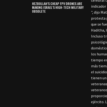
cerebral 
HEZBOLLAH’S CHEAP FPV DRONES ARE
indicador
MAKING ISRAEL’S HIGH-TECH MILITARY
OBSOLETE
", dijo M
protesta 
que se fue
Haditha, 
Incluso t
psicológi
doméstico
los human
tiempo en 
más tiemp
el suicid
tienen un
veteranas
veteranos
proporcio
ejército.