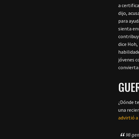
a certific
dijo, acu
para ayud
sienta en
contribuy
dice Hoh,
habilidad
jóvenes c
convierta
GUE
¿Dónde te
una recie
advirtió a
Mi gen