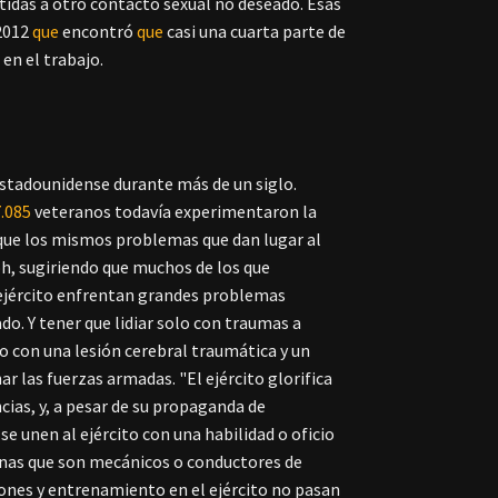
etidas a otro contacto sexual no deseado. Esas
 2012
que
encontró
que
casi una cuarta parte de
en el trabajo.
d estadounidense durante más de un siglo.
.085
veteranos todavía experimentaron la
eo que los mismos problemas que dan lugar al
Hoh, sugiriendo que muchos de los que
 ejército enfrentan grandes problemas
do. Y tener que lidiar solo con traumas a
 con una lesión cerebral traumática y un
 las fuerzas armadas. "El ejército glorifica
cias, y, a pesar de su propaganda de
 unen al ejército con una habilidad o oficio
onas que son mecánicos o conductores de
ciones y entrenamiento en el ejército no pasan