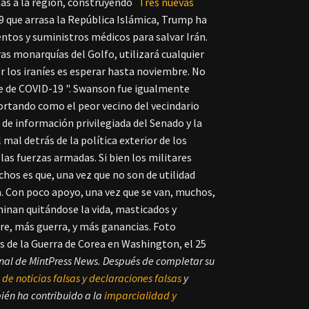
ás a la región, construyendo
Tres nuevas
19 que arrasa la República Islámica, Trump ha
tos y suministros médicos para salvar Irán.
ras monarquías del Golfo, utilizará cualquier
r los iraníes es esperar hasta noviembre. No
rse de COVID-19 ". Swanson fue igualmente
ortando como el peor vecino del vecindario
o de información privilegiada del Senado y la
 mal detrás de la política exterior de los
as fuerzas armadas. Si bien los militares
hos es que, una vez que no son de utilidad
a. Con poco apoyo, una vez que se van, muchos,
rminan quitándose la vida, masticados y
e, más guerra, y más ganancias. Foto
s de la Guerra de Corea en Washington, el 25
onal de MintPress News. Después de completar su
de noticias falsas y declaraciones falsas
y
ién ha contribuido a la
imparcialidad y