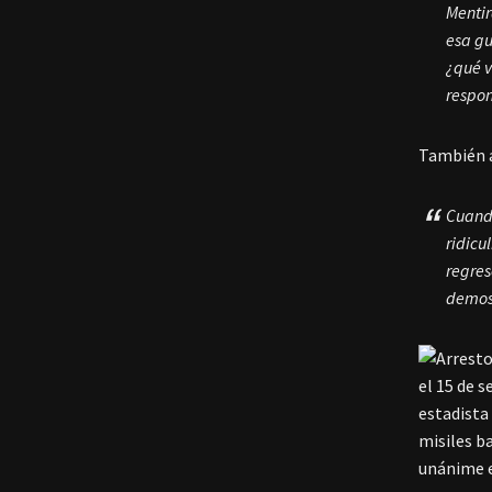
Mentir
esa gu
¿qué v
respon
También a
Cuando
ridicu
regres
demost
el 15 de 
estadista
misiles b
unánime e