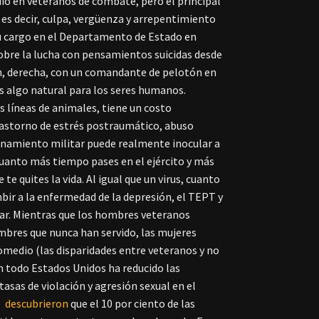
dio en veteranos de combate, pero el principal
, es decir, culpa, vergüenza y arrepentimiento
 su cargo en el Departamento de Estado en
obre la lucha con pensamientos suicidas desde
, derecha, con un comandante de pelotón en
s algo natural para los seres humanos.
 líneas de animales, tiene un costo
rastorno de estrés postraumático, abuso
enamiento militar puede realmente inocular a
cuanto más tiempo pases en el ejército y más
e quites la vida. Al igual que un virus, cuanto
bir a la enfermedad de la depresión, el TEPT y
ugar. Mientras que los hombres veteranos
ombres que nunca han servido, las mujeres
omedio (las disparidades entre veteranos y no
n todo Estados Unidos ha reducido las
tasas de violación y agresión sexual en el
o
descubrieron
que el 10 por ciento de las