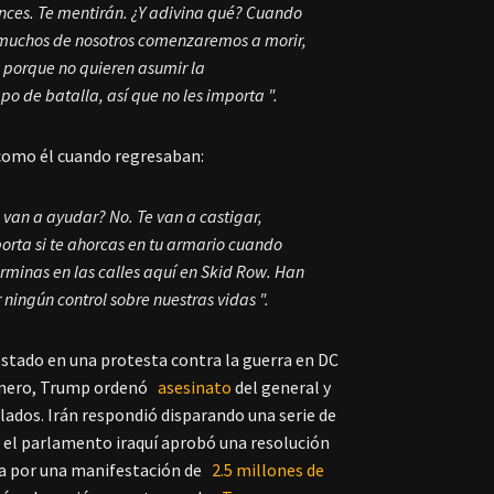
tonces. Te mentirán. ¿Y adivina qué? Cuando
 muchos de nosotros comenzaremos a morir,
 porque no quieren asumir la
mpo de batalla, así que no les importa ".
 como él cuando regresaban:
 van a ayudar? No. Te van a castigar,
porta si te ahorcas en tu armario cuando
terminas en las calles aquí en Skid Row. Han
ningún control sobre nuestras vidas ".
estado en una protesta contra la guerra en DC
 enero, Trump ordenó
asesinato
del general y
lados. Irán respondió disparando una serie de
ue el parlamento iraquí aprobó una resolución
da por una manifestación de
2.5 millones de