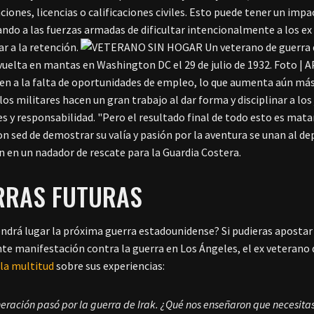
aciones, licencias o calificaciones civiles. Esto puede tener un im
sando a las fuerzas armadas de dificultar intencionalmente a los ex 
ar a la retención.
Un veterano de guerra 
vuelta en mantas en Washington DC el 29 de julio de 1932. Foto | A
en a la falta de oportunidades de empleo, lo que aumenta aún más 
 los militares hacen un gran trabajo al dar forma y disciplinar a lo
es y responsabilidad. "Pero el resultado final de todo esto es mat
on sed de demostrar su valía y pasión por la aventura se unan al 
n en un nadador de rescate para la Guardia Costera.
RRAS FUTURAS
ndrá lugar la próxima guerra estadounidense? Si pudieras apostar po
nte manifestación contra la guerra en Los Ángeles, el ex veterano
 la multitud
sobre sus experiencias:
eración pasó por la guerra de Irak. ¿Qué nos enseñaron que necesita