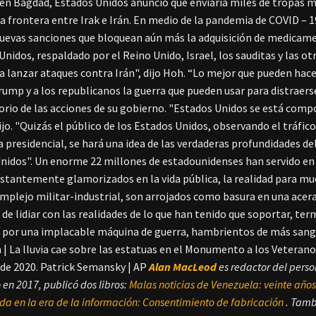
en Bagdad, Estados Unidos anunció que enviaría miles de tropas m
a frontera entre Irak e Irán. En medio de la pandemia de COVID – 
uevas sanciones que bloquean aún más la adquisición de medicamen
nidos, respaldado por el Reino Unido, Israel, los sauditas y las ot
a lanzar ataques contra Irán", dijo Hoh. “Lo mejor que pueden hace
Trump y a los republicanos la guerra que pueden usar para distrae
rio de las acciones de su gobierno. "Estados Unidos se está comp
ijo. "Quizás el público de los Estados Unidos, observando el tráfic
 presidencial, se hará una idea de las verdaderas profundidades del
nidos". Un enorme 22 millones de estadounidenses han servido en l
stantemente glamorizados en la vida pública, la realidad para muc
omplejo militar-industrial, son arrojados como basura en una acer
 de lidiar con las realidades de lo que han tenido que soportar, te
 por una implacable máquina de guerra, hambrientos de más sangr
 | La lluvia cae sobre las estatuas en el Monumento a los Veterano
de 2020. Patrick Semansky | AP
Alan MacLeod
es redactor del pers
en 2017, publicó dos libros:
Malas noticias de Venezuela: veinte años 
a en la era de la información: Consentimiento de fabricación
. Tamb