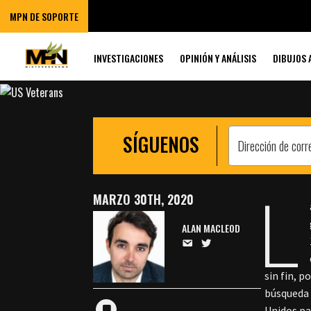
LES SUCEDE A 
MPN DE SOPORTE
CUANDO SE JUB
INVESTIGACIONES
OPINIÓN Y ANÁLISIS
DIBUJOS 
SÍGUENOS
L
MARZO 30TH, 2020
ALAN MACLEOD
sin fin, p
búsqueda 
Unidos pa