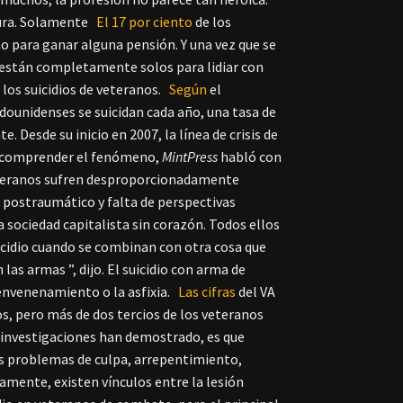
tura. Solamente
El 17 por ciento
de los
o para ganar alguna pensión. Y una vez que se
a están completamente solos para lidiar con
los suicidios de veteranos.
Según
el
dounidenses se suicidan cada año, una tasa de
Desde su inicio en 2007, la línea de crisis de
a comprender el fenómeno,
MintPress
habló con
eteranos sufren desproporcionadamente
és postraumático y falta de perspectivas
a sociedad capitalista sin corazón. Todos ellos
uicidio cuando se combinan con otra cosa que
as armas ”, dijo. El suicidio con arma de
nvenenamiento o la asfixia.
Las cifras
del VA
s, pero más de dos tercios de los veteranos
 e investigaciones han demostrado, es que
los problemas de culpa, arrepentimiento,
tamente, existen vínculos entre la lesión