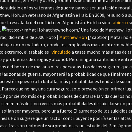
traumática, el TEPT y otros problemas de salud mental en el suici
 de suicidio en los veteranos de guerra parece ser una lesión moral
atthew Hoh, un veterano de Afganistán e Irak. En 2009, renunció a
por la escalada del conflicto en Afganistán. Hoh ha sido
abierto
s
.
Una foto de Matthew Hoh
Iraq, diciembre de 2006. Foto |
Matthew Hoh
[/ caption] Matar no e
rabajar en un matadero, donde los empleados matan interminables
co extremo, el trabajo es
vinculado
a tasas mucho más altas de t
 y problemas de drogas y alcohol. Pero ninguna cantidad de entr
os del horror de matar a otras personas. Los datos sugieren que 
las zonas de guerra, mayor será la probabilidad de que finalmente t
o esté expuesto a la batalla, más probabilidades tendrá de sucum
io. Parece que no hay una cura segura, solo prevención en primer l
 50 por ciento más de probabilidades de quitarse la vida que los h
 tienen más de cinco veces más probabilidades de suicidarse en pr
 solían ser mayores, pero una fuerte El aumento de los suicidios e
nes). Hoh sugiere que un factor contribuyente podría ser las altas 
 Las cifras son realmente sorprendentes: un estudio del Pentágon