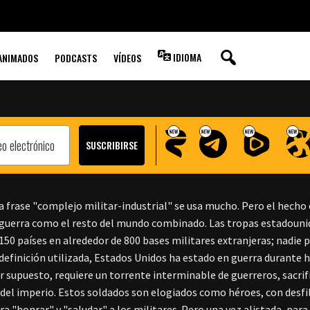
LOS VETERANOS
ILAN?
IDIOMA
ANIMADOS
PODCASTS
VÍDEOS
a frase "complejo militar-industrial" se usa mucho. Pero el hecho
guerra como el resto del mundo combinado. Las tropas estadouni
150 países en alrededor de 800 bases militares extranjeras; nadie p
definición utilizada, Estados Unidos ha estado en guerra durante h
or supuesto, requiere un torrente interminable de guerreros, sacrif
del imperio. Estos soldados son elogiados como héroes, con desf
ra "honrar" y "saludar" a los militares. Pero una vez alistada, par