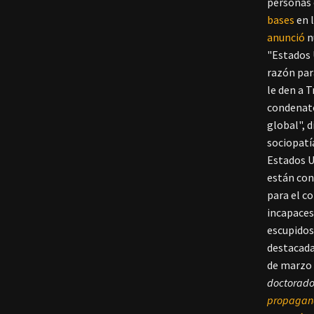
personas 
bases
en l
anunció
n
"Estados U
razón par
le den a 
condenato
global", d
sociopatía
Estados U
están con
para el c
incapaces
escupidos
destacada
de marzo 
doctorado 
propagand