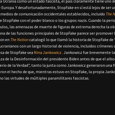
 a Ucrania como un estado fascista, el país claramente tiene uno
e Europa. Y desafortunadamente, StopFake en sí está lejos de ser 
 medios de comunicación occidentales establecidos, incluido
The N
de StopFake con el poder blanco o los grupos nazis. Cuando la per
culos, las amenazas de muerte de figuras de extrema derecha la o
una de las funciones principales de StopFake parece ser promover 
kin en
The Nation
catalogó lo que llamó la historia de StopFake d
ucranianos con un largo historial de violencia, incluidos crímene
sa de StopFake sea
Nina Jankowicz
. Jankowicz fue brevemente la 
a de la Desinformación del presidente Biden antes de que el albor
terio de la Verdad", tanto la junta como Jankowicz generaron una 
on el hecho de que, mientras estuvo en StopFake, la propia Janko
o las virtudes de múltiples paramilitares fascistas.