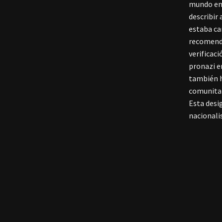
mundo en 
describir
estaba ca
recomend
verificac
pronazi e
también h
comunitar
Esta desi
nacionali