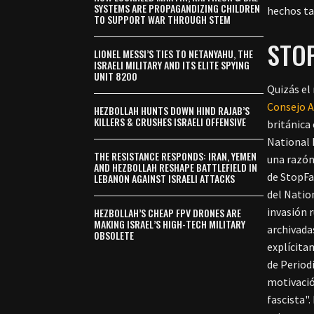
SYSTEMS ARE PROPAGANDIZING CHILDREN
hechos ta
TO SUPPORT WAR THROUGH STEM
STO
LIONEL MESSI’S TIES TO NETANYAHU, THE
ISRAELI MILITARY AND ITS ELITE SPYING
UNIT 8200
Quizás el
Consejo A
HEZBOLLAH HUNTS DOWN HIND RAJAB’S
KILLERS & CRUSHES ISRAELI OFFENSIVE
británica
National 
THE RESISTANCE RESPONDS: IRAN, YEMEN
una razón
AND HEZBOLLAH RESHAPE BATTLEFIELD IN
de StopFa
LEBANON AGAINST ISRAELI ATTACKS
del Natio
invasión 
HEZBOLLAH’S CHEAP FPV DRONES ARE
MAKING ISRAEL’S HIGH-TECH MILITARY
archivada
OBSOLETE
explícita
de Periodi
motivació
fascista"