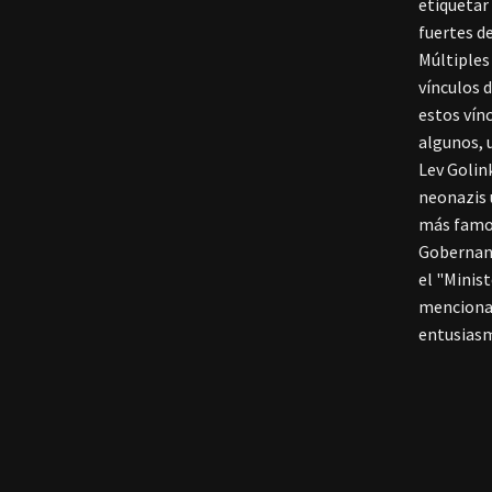
etiquetar
fuertes d
Múltiples
vínculos 
estos vín
algunos, 
Lev Golin
neonazis 
más famo
Gobernanz
el "Minis
mencionar
entusiasm