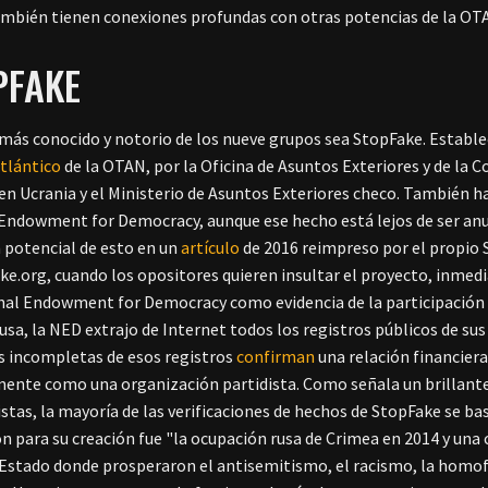
mbién tienen conexiones profundas con otras potencias de la OTAN,
PFAKE
 más conocido y notorio de los nueve grupos sea StopFake. Establ
tlántico
de la OTAN, por la Oficina de Asuntos Exteriores y de l
 en Ucrania y el Ministerio de Asuntos Exteriores checo. También ha 
Endowment for Democracy, aunque ese hecho está lejos de ser anun
 potencial de esto en un
artículo
de 2016 reimpreso por el propio S
ke.org, cuando los opositores quieren insultar el proyecto, inme
nal Endowment for Democracy como evidencia de la participación del
rusa, la NED extrajo de Internet todos los registros públicos de su
s incompletas de esos registros
confirman
una relación financiera
mente como una organización partidista. Como señala un brillant
stas, la mayoría de las verificaciones de hechos de StopFake se bas
n para su creación fue "la ocupación rusa de Crimea en 2014 y una
. Estado donde prosperaron el antisemitismo, el racismo, la homofo