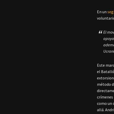
En un
seg
voluntari
El mov
apoyan
además
Ucrani
Este mar
el Batall
extorsion
método de
directame
crímenes 
como un c
allá. Andr