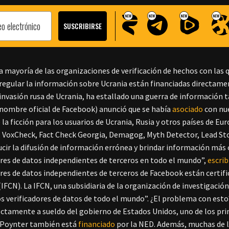
a mayoría de las organizaciones de verificación de hechos con las
regular la información sobre Ucrania están financiadas directament
invasión rusa de Ucrania, ha estallado una guerra de información 
nombre oficial de Facebook) anunció que se había
asociado
con nue
la ficción para los usuarios de Ucrania, Rusia y otros países de Eu
 VoxCheck, Fact Check Georgia, Demagog, Myth Detector, Lead Stori
ucir la difusión de información errónea y brindar información más 
ores de datos independientes de terceros en todo el mundo”,
escrib
ores de datos independientes de terceros de Facebook están certifi
IFCN). La IFCN, una subsidiaria de la organización de investigación
los verificadores de datos de todo el mundo”. ¿El problema con est
ectamente a sueldo del gobierno de Estados Unidos, uno de los prin
 Poynter también está
financiado
por la NED. Además, muchas de la