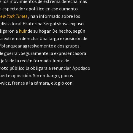
 de los movimientos de extrema derecha más
un espectador apolítico en ese aumento.
ew York Times
, han informado sobre los
iodista local Ekaterina Sergatskova expuso
bligaron a
huir
de su hogar. De hecho, según
la extrema derecha. Una larga exposición de
e “blanquear agresivamente a dos grupos
s de guerra”. Seguramente la expresentadora
jefa de la recién formada Junta de
oto público la obligara a renunciar. Apodado
fuerte oposición. Sin embargo, pocos
wicz, frente a la cámara, elogió con