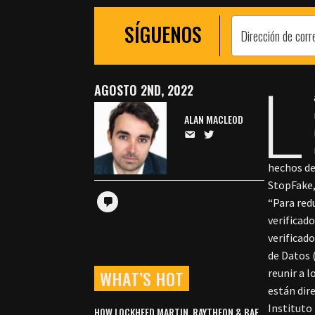
SÍGUENOS
L
AGOSTO 2ND, 2022
ALAN MACLEOD
hechos de 
StopFake,
“Para red
verificad
verificad
de Datos (
WHAT’S HOT
reunir a 
están dir
Instituto
HOW LOCKHEED MARTIN, RAYTHEON & BAE