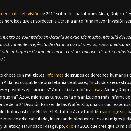
mento de televisión
de 2017 sobre los batallones Aidar, Dnipro-1
os heroicos que ensordecen a Ucrania ante “una mayor invasión sepa
imiento de voluntarios en Ucrania se extiende mucho más allá del serv
 activamente al ejército de Ucrania con alimentos, ropa, medicamento
 de trabajar activamente con los casi dos millones de refugiados in
a”.
co choca con múltiples
informes
de grupos de derechos humanos c
ón Aidar es culpable de una letanía de abusos, “incluidos secuestro
es y posibles ejecuciones”. Amnistía también
acusa a
Aidar y Dnipr
 guerra”. Azov, mientras tanto, es la organización más infame de 
nte de la 2ª División Panzer de las Waffen-SS, una unidad responsa
del holocausto de Hitler. El Batallón Azov también
sumerge
sus b
rimen de odio calculado, intentando bloquear a los enemigos jud
iy Biletsky, el fundador del grupo,
dijo
en 2010 que cree que la misió