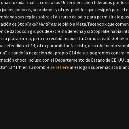
una cruzada final… contra los Untermenschen liderados por los se
 a judíos, polacos, ucranianos y otros. pueblos que designó para el
mbiando sus reglas sobre el discurso de odio para permitir elogio
ación de StopFake?
MintPress
le pidió a Meta/Facebook que comenta
ión de datos con grupos de extrema derecha y si StopFake había inf
n su plataforma, pero no recibió respuesta. Como señaló Golinkin 
a defendido a C14, otro paramilitar fascista, describiéndolo si
ia”, citando la negación del propio C14 de sus pogromos contra lo
gnación choca incluso con el Departamento de Estado de EE. UU., 
sta”. El “14” en su nombre
se refiere
al eslogan supremacista blanc