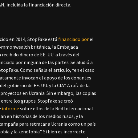
 incluida la financiación directa.
ecido en 2014, StopFake está
financiado
por
el
a Commonwealth británica, la Embajada
recibido dinero de EE. UU. a través del
ciado por ninguna de las partes. Se aludió a
topFake. Como señala el artículo, “en el caso
diatamente invocan el apoyo de los donantes
 gobierno de EE. UU. y la CIA”. A raíz de la
s proyectos en Ucrania. Sin embargo, las copias
 entre los grupos. StopFake se creó
e
informe
sobre ellos de la Red Internacional
an en historias de los medios rusos, y la
 campaña para retratar a Ucrania como un país
bia y la xenofobia”. Si bien es incorrecto