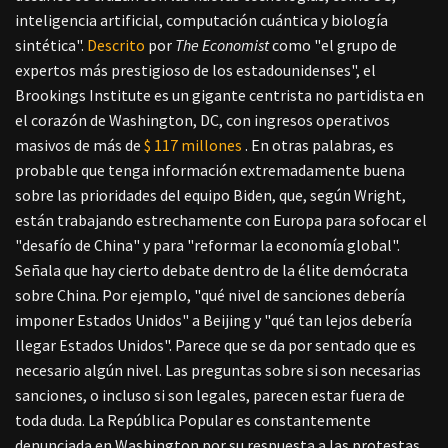
inteligencia artificial, computación cuántica y biología
sintética".
Descrito
por
The Economist
como "el grupo de
expertos más prestigioso de los estadounidenses", el
Brookings Institute es un gigante centrista no partidista en
el corazón de Washington, DC, con ingresos operativos
masivos de más de
$ 117 millones
. En otras palabras, es
probable que tenga información extremadamente buena
sobre las prioridades del equipo Biden, que, según Wright,
están trabajando estrechamente con Europa para sofocar el
"desafío de China" y para "reformar la economía global".
Señala que hay cierto debate dentro de la élite demócrata
sobre China. Por ejemplo, "qué nivel de sanciones debería
imponer Estados Unidos" a Beijing y "qué tan lejos debería
llegar Estados Unidos". Parece que se da por sentado que es
necesario algún nivel. Las preguntas sobre si son necesarias
sanciones, o incluso si son legales, parecen estar fuera de
toda duda. La República Popular es constantemente
denunciada en Washington por su respuesta a las protestas