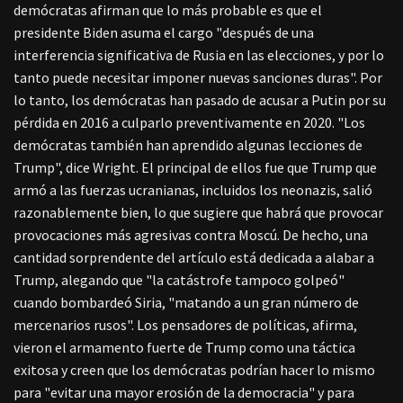
demócratas afirman que lo más probable es que el
presidente Biden asuma el cargo "después de una
interferencia significativa de Rusia en las elecciones, y por lo
tanto puede necesitar imponer nuevas sanciones duras". Por
lo tanto, los demócratas han pasado de acusar a Putin por su
pérdida en 2016 a culparlo preventivamente en 2020. "Los
demócratas también han aprendido algunas lecciones de
Trump", dice Wright. El principal de ellos fue que Trump que
armó a las fuerzas ucranianas, incluidos los neonazis, salió
razonablemente bien, lo que sugiere que habrá que provocar
provocaciones más agresivas contra Moscú.
De hecho, una
cantidad sorprendente del artículo está dedicada a alabar a
Trump, alegando que "la catástrofe tampoco golpeó"
cuando bombardeó Siria, "matando a un gran número de
mercenarios rusos". Los pensadores de políticas, afirma,
vieron el armamento fuerte de Trump como una táctica
exitosa y creen que los demócratas podrían hacer lo mismo
para "evitar una mayor erosión de la democracia" y para