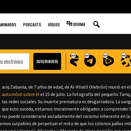
RAÍCES DE LA
LOS COLONOS JUDÍOS
IDIOMA
ANIMADOS
PODCASTS
VÍDEOS
ariq Zabania, de 7 años de edad, de Al-Khalil (Hebrón)
murió
en el
automóvil sobre él
el 15 de julio. La fotografía del pequeño Tariq
las redes sociales. Su muerte prematura es desgarradora.
La sang
que esto suceda, estamos moralmente obligados a comprender la 
ue no puede considerarse aisladamente del racismo inherente en la 
mos culpables de perpetuar el mito de que los colonos judíos mili
son una categoría diferente y diferente de otros israelíes que vive