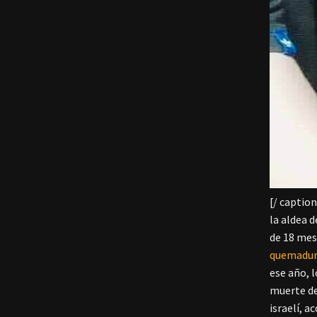
[/ captio
la aldea d
de 18 mes
quemadur
ese año, l
muerte de
israelí, 