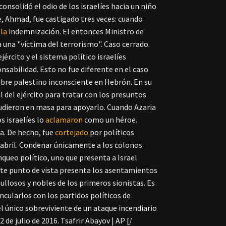
onsolidó el odio de los israelíes hacia un niño
e, Ahmad, fue castigado tres veces: cuando
la
indemnización. El entonces Ministro de
 una "víctima del terrorismo". Caso cerrado.
ército y el sistema político israelíes
onsabilidad.
Esto no fue diferente en el caso
re palestino inconsciente en Hebrón. En su
l del ejército para tratar con los presuntos
cudieron en masa para apoyarlo.
Cuando Azaria
 israelíes lo
aclamaron
como un héroe.
a. De hecho, fue
cortejado
por políticos
abril.
Condenar únicamente a los colonos
anqueo político, uno que presenta a Israel
ste punto de vista presenta los asentamientos
llosos y nobles de los primeros sionistas.
Es
ncularlos con los partidos políticos de
único sobreviviente de un ataque incendiario
de julio de 2016. Tsafrir Abayov | AP [/