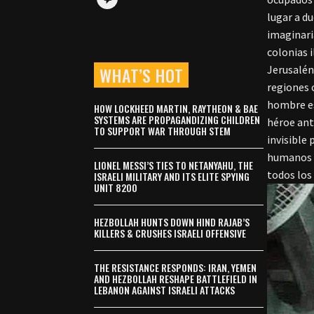
lugar a du
imaginaria
colonias i
WHAT’S HOT
Jerusalén
regiones 
hombre es 
HOW LOCKHEED MARTIN, RAYTHEON & BAE
SYSTEMS ARE PROPAGANDIZING CHILDREN
héroe ant
TO SUPPORT WAR THROUGH STEM
invisible 
humanos r
LIONEL MESSI’S TIES TO NETANYAHU, THE
todos los 
ISRAELI MILITARY AND ITS ELITE SPYING
UNIT 8200
HEZBOLLAH HUNTS DOWN HIND RAJAB’S
KILLERS & CRUSHES ISRAELI OFFENSIVE
THE RESISTANCE RESPONDS: IRAN, YEMEN
AND HEZBOLLAH RESHAPE BATTLEFIELD IN
LEBANON AGAINST ISRAELI ATTACKS