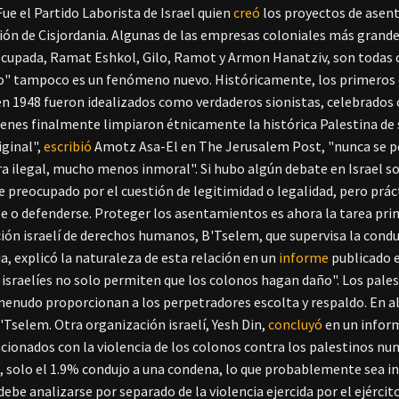
Fue el Partido Laborista de Israel quien
creó
los proyectos de asen
ión de Cisjordania. Algunas de las empresas coloniales más grandes
ocupada, Ramat Eshkol, Gilo, Ramot y Armon Hanatziv, son todas cr
o" tampoco es un fenómeno nuevo. Históricamente, los primeros 
 en 1948 fueron idealizados como verdaderos sionistas, celebrados
uienes finalmente limpiaron étnicamente la histórica Palestina de 
ginal",
escribió
Amotz Asa-El en The Jerusalem Post, "nunca se pe
ra ilegal, mucho menos inmoral". Si hubo algún debate en Israel 
 preocupado por el cuestión de legitimidad o legalidad, pero prác
e o defenderse.
Proteger los asentamientos es ahora la tarea primo
ión israelí de derechos humanos, B'Tselem, que supervisa la conduct
a, explicó la naturaleza de esta relación en un
informe
publicado 
 israelíes no solo permiten que los colonos hagan daño". Los pale
 menudo proporcionan a los perpetradores escolta y respaldo. En al
B'Tselem.
Otra organización israelí, Yesh Din,
concluyó
en un infor
acionados con la violencia de los colonos contra los palestinos nun
, solo el 1.9% condujo a una condena, lo que probablemente sea i
debe analizarse por separado de la violencia ejercida por el ejércit