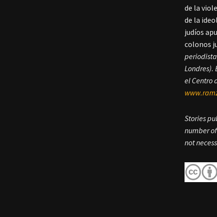
de la vio
de la ide
judíos ap
colonos j
periodista
Londres). 
el Centro 
www.ramz
Stories pu
number of 
not necess