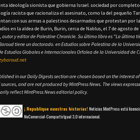
lenta ideología sionista que gobierna Israel. sociedad por completo
ología racista que racionaliza el asesinato, como la del pequeño Tar
untan con sus armas a palestinos desarmados que protestan por la c
udíos en la aldea de Burin, Burin, cerca de Nablus, el 7 de agosto
, autor y editor de Palestine Chronicle. Su último libro es "La última ti
Baroud tiene un doctorado. en Estudios sobre Palestina de la Univer
de Estudios Globales e Internacionales Orfalea de la Universidad de C
ybaroud.net
blished in our Daily Digests section are chosen based on the interest o
sources, and are not produced by MintPress News. The views expressed
arily reflect MintPress News editorial policy.
¡ Republique nuestras historias!
Noticias MintPress está licenc
NoComercial-CompartirIgual 3,0 internacional.