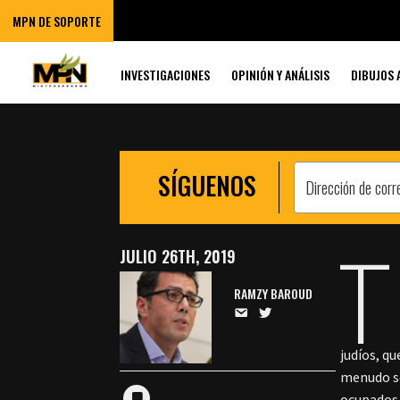
REPENSAR LAS 
MPN DE SOPORTE
VIOLENCIA DE 
INVESTIGACIONES
OPINIÓN Y ANÁLISIS
DIBUJOS 
SÍGUENOS
T
JULIO 26TH, 2019
RAMZY BAROUD
judíos, q
menudo so
ocupados 