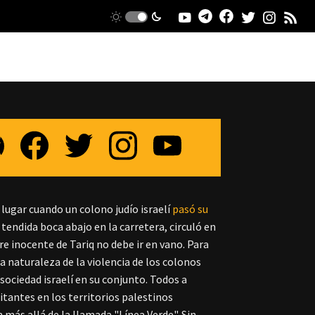
 lugar cuando un colono judío israelí
pasó su
, tendida boca abajo en la carretera, circuló en
re inocente de Tariq no debe ir en vano. Para
naturaleza de la violencia de los colonos
sociedad israelí en su conjunto.
Todos a
tantes en los territorios palestinos
n más allá de la llamada "Línea Verde".
Sin