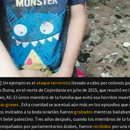
n]
Un ejemplo es el
ataque terrorista
llevado a cabo por colonos ju
e Duma, en el norte de Cisjordania en julio de 2015, que resultó en 
es, Ali. El único miembro de la familia que evitó esa horrible muer
as graves
.
Esta crueldad se acentuó aún más en los episodios que s
os invitados a la boda israelíes fueron
grabados
mientras bailaban 
l bebé palestino.
Tres años después, cuando los miembros de la 
acompañados por parlamentarios árabes, fueron
recibidos
por una 