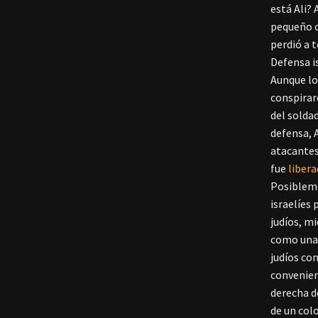
está Ali? 
pequeño c
perdió a 
Defensa i
Aunque los
conspirar
del soldad
defensa, 
atacantes
fue
liber
Posibleme
israelíes
judíos, mi
como una 
judíos co
convenien
derecha de
de un colo