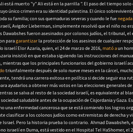
Ali está muerto "y" Ali está en la parrilla ".
El paso del tiempo solo c
uyo único crimen era su identidad palestina.
El único sobrevivient
toda su familia; con sus quemaduras severas y cuando le fue
negada 
sraelí, Avigdor Lieberman, simplemente resolvió que el niño no era
 Dawabshes fueron asesinados por colonos judíos, el tribunal, el ej
on para
garantizar
la protección de los asesinos de cualquier resp
o israelí Elor Azaria, quien, el 24 de marzo de 2016,
mató a
un homb
Azaria insistió en que estaba siguiendo las instrucciones del manua
, mientras que los principales funcionarios del gobierno israelí a
ado
triunfalmente
después de solo nueve meses en la cárcel,
muchos
nte, tendrá una carrera exitosa en política si decide seguir esa rut
 para ayudarlos a obtener más votos en las elecciones generales de 
entras se salva al resto de la sociedad israelí, es equivalente al bl
sociedad saludable antes de la ocupación de Cisjordania y Gaza. E
mo una enfermedad cancerosa que se está comiendo los logros orgu
te clasificar a los colonos judíos como extremistas de derecha y vi
 Israel. Pero la historia prueba lo contrario.
Ahmad Dawabsheh, el 
no israelí en Duma, está vestido en el Hospital Tel HaShomer, el 22 