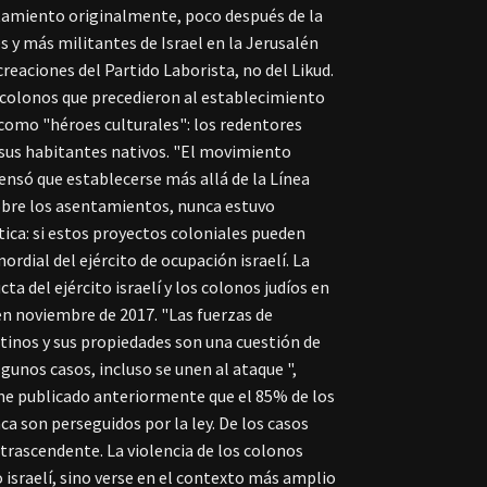
tamiento originalmente, poco después de la
 y más militantes de Israel en la Jerusalén
eaciones del Partido Laborista, no del Likud.
colonos que precedieron al establecimiento
 como "héroes culturales": los redentores
sus habitantes nativos.
"El movimiento
nsó que establecerse más allá de la Línea
sobre los asentamientos, nunca estuvo
tica: si estos proyectos coloniales pueden
rdial del ejército de ocupación israelí. La
a del ejército israelí y los colonos judíos en
en noviembre de 2017.
"Las fuerzas de
stinos y sus propiedades son una cuestión de
gunos casos, incluso se unen al ataque ",
me publicado anteriormente que el 85% de los
ca son perseguidos por la ley. De los casos
ntrascendente.
La violencia de los colonos
o israelí, sino verse en el contexto más amplio