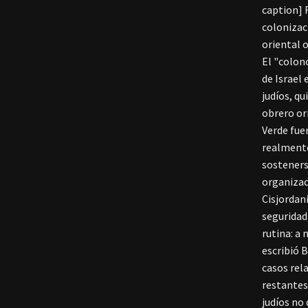
caption]
colonizac
oriental 
El "colon
de Israel
judíos, q
obrero ori
Verde fue
realmente
sosteners
organizac
Cisjordani
seguridad
rutina: a
escribió 
casos rel
restantes
judíos no 